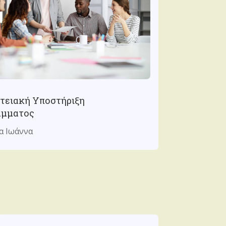
τειακή Υποστήριξη
άμματος
α Ιωάννα