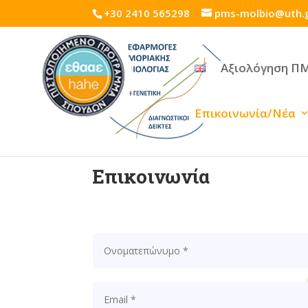
+30 2410 565298
pms-molbio@uth.
Αξιολόγηση Π
Επικοινωνία/Νέα
Επικοινωνία