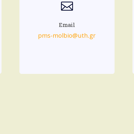

Email
pms-molbio@uth.gr