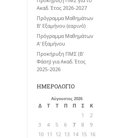
Προκήρυξη ΠΜΣ για το
Ακαδ. Έτος 2026-2027
Πρόγραμμα Μαθημάτων
Β’ Εξαμήνου (εαρινό)
Πρόγραμμα Μαθημάτων
Α’ Εξαμήνου
Προκήρυξη ΠΜΣ (Β’
Φάση) για Ακαδ. Έτος
2025-2026
ΗΜΕΡΟΛΟΓΙΟ
Αύγουστος 2026
Δ
Τ
Τ
Π
Π
Σ
Κ
1
2
3
4
5
6
7
8
9
10
11
12
13
14
15
16