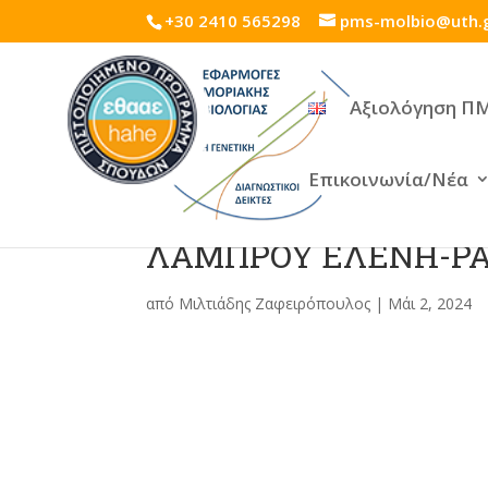
+30 2410 565298
pms-molbio@uth.
Αξιολόγηση Π
Επικοινωνία/Νέα
ΛΑΜΠΡΟΥ ΕΛΕΝΗ-Ρ
από
Μιλτιάδης Ζαφειρόπουλος
|
Μάι 2, 2024