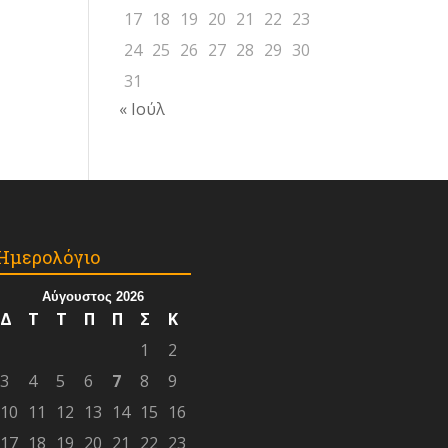
17
18
19
20
21
22
23
24
25
26
27
28
29
30
31
« Ιούλ
Ημερολόγιο
Αύγουστος 2026
Δ
Τ
Τ
Π
Π
Σ
Κ
1
2
3
4
5
6
7
8
9
10
11
12
13
14
15
16
17
18
19
20
21
22
23