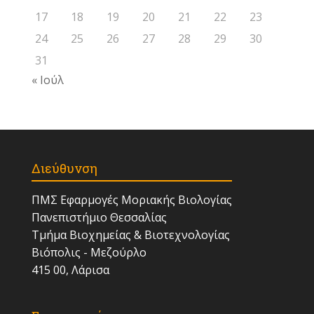
17
18
19
20
21
22
23
24
25
26
27
28
29
30
31
« Ιούλ
Διεύθυνση
ΠΜΣ Εφαρμογές Μοριακής Βιολογίας
Πανεπιστήμιο Θεσσαλίας
Τμήμα Βιοχημείας & Βιοτεχνολογίας
Βιόπολις - Μεζούρλο
415 00, Λάρισα