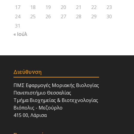
17
18
19
20
21
22
23
24
25
26
27
28
29
30
31
« Ιούλ
Διεύθυνση
ΠΜΣ Εφαρμογές Μοριακής Βιολογίας
Πανεπιστήμιο Θεσσαλίας
Τμήμα Βιοχημείας & Βιοτεχνολογίας
Βιόπολις - Μεζούρλο
415 00, Λάρισα