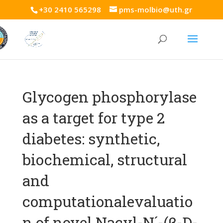
+30 2410 565298
pms-molbio@uth.gr
Glycogen phosphorylase
as a target for type 2
diabetes: synthetic,
biochemical, structural
and
computationalevaluatio
n of novel Nacyl-N´-(β-D-