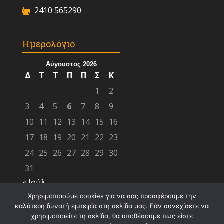
2410 565290
Ημερολόγιο
Αύγουστος 2026
Δ
Τ
Τ
Π
Π
Σ
Κ
1
2
3
4
5
6
7
8
9
10
11
12
13
14
15
16
17
18
19
20
21
22
23
24
25
26
27
28
29
30
31
« Ιούλ
Χρησιμοποιούμε cookies για να σας προσφέρουμε την
καλύτερη δυνατή εμπειρία στη σελίδα μας. Εάν συνεχίσετε να
χρησιμοποιείτε τη σελίδα, θα υποθέσουμε πως είστε