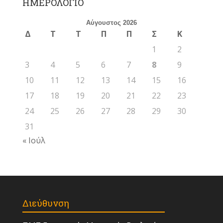
ΗΜΕΡΟΛΟΓΙΟ
Αύγουστος 2026
Δ
Τ
Τ
Π
Π
Σ
Κ
1
2
3
4
5
6
7
8
9
10
11
12
13
14
15
16
17
18
19
20
21
22
23
24
25
26
27
28
29
30
31
« Ιούλ
Διεύθυνση