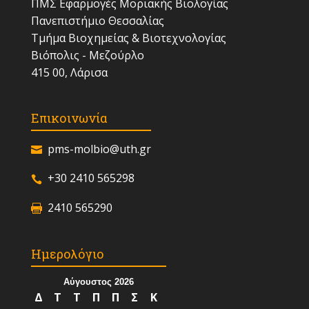
ΠΜΣ Εφαρμογές Μοριακής Βιολογίας
Πανεπιστήμιο Θεσσαλίας
Τμήμα Βιοχημείας & Βιοτεχνολογίας
Βιόπολις - Μεζούρλο
415 00, Λάρισα
Επικοινωνία
pms-molbio@uth.gr
+30 2410 565298
2410 565290
Ημερολόγιο
Αύγουστος 2026
Δ
Τ
Τ
Π
Π
Σ
Κ