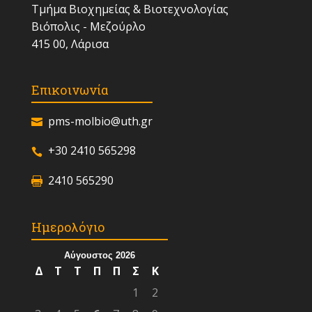
Τμήμα Βιοχημείας & Βιοτεχνολογίας
Βιόπολις - Μεζούρλο
415 00, Λάρισα
Επικοινωνία
pms-molbio@uth.gr
+30 2410 565298
2410 565290
Ημερολόγιο
Αύγουστος 2026
Δ
Τ
Τ
Π
Π
Σ
Κ
1
2