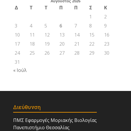
Αύγουστος 2026
Δ
Τ
Τ
Π
Π
Σ
Κ
1
2
3
4
5
6
7
8
9
10
11
12
13
14
15
16
17
18
19
20
21
22
23
24
25
26
27
28
29
30
31
« Ιούλ
Διεύθυνση
ΠΜΣ Εφαρμογές Μοριακής Βιολογίας
Πανεπιστήμιο Θεσσαλίας