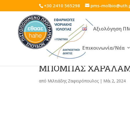
+30 2410 565298
pms-molbio@uth.
Αξιολόγηση Π
Επικοινωνία/Νέα
ΜΠΟΜΠΑΣ ΧΑΡΑΛΑ
από
Μιλτιάδης Ζαφειρόπουλος
|
Μάι 2, 2024