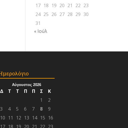
17
18
19
20
21
22
23
24
25
26
27
28
29
30
31
« Ιούλ
Ημερολόγιο
Αύγουστος 2026
Δ
Τ
Τ
Π
Π
Σ
Κ
1
2
3
4
5
6
7
8
9
10
11
12
13
14
15
16
17
18
19
20
21
22
23