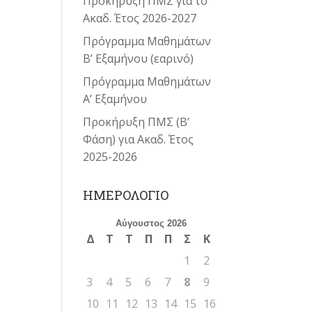
Προκήρυξη ΠΜΣ για το
Ακαδ. Έτος 2026-2027
Πρόγραμμα Μαθημάτων
Β’ Εξαμήνου (εαρινό)
Πρόγραμμα Μαθημάτων
Α’ Εξαμήνου
Προκήρυξη ΠΜΣ (Β’
Φάση) για Ακαδ. Έτος
2025-2026
ΗΜΕΡΟΛΟΓΙΟ
Αύγουστος 2026
Δ
Τ
Τ
Π
Π
Σ
Κ
1
2
3
4
5
6
7
8
9
10
11
12
13
14
15
16